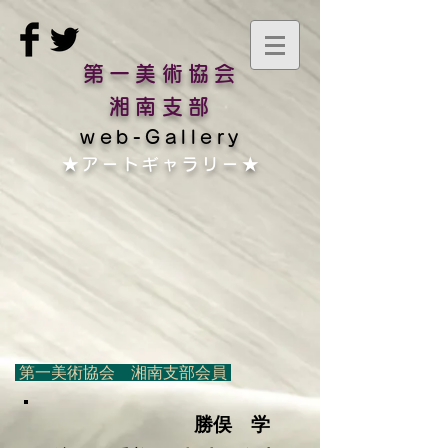
第一美術協会
湘南支部
web-Gallery
​★アートギャラリー★
第一美術協会 湘南支部会員
勝俣 学