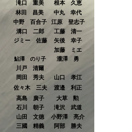
滝口 重美
根本 久恵
林田 昌美
中丸 幸代
中野 百合子
江原 登志子
溝口 二郎
工藤 清一
ジミー 佐藤
矢後 幸子
加藤 ミエ
瀧澤 勇
鮎澤 のり子
川戸 清爾
岡田 秀夫
山口 孝江
佐々木 三夫
渡邉 利正
高島 廣子
大草 勲
石川 朝子
滝沢 武道
山田 文徳
小野澤 亮介
三國 精義
阿部 勝夫