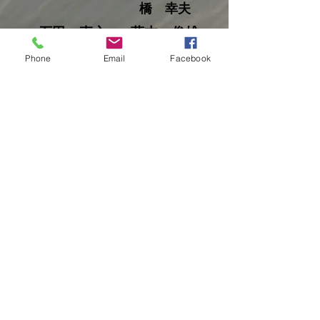
橋 幸夫
石田 直之
藤本 俊雄
佐々木 健人
Phone
Email
Facebook
尾山 利之
杉本 玲子
竹中 一夫
© 2023 by Okanoue Gallery.
（著作権表示の例）
Wix.comで作成したホームページです。